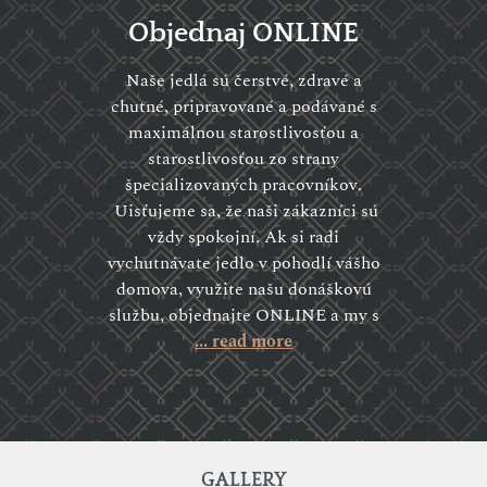
Objednaj ONLINE
Naše jedlá sú čerstvé, zdravé a
chutné, pripravované a podávané s
maximálnou starostlivosťou a
starostlivosťou zo strany
špecializovaných pracovníkov.
Uisťujeme sa, že naši zákazníci sú
vždy spokojní. Ak si radi
vychutnávate jedlo v pohodlí vášho
domova, využite našu donáškovú
službu, objednajte ONLINE a my s
... read more
GALLERY